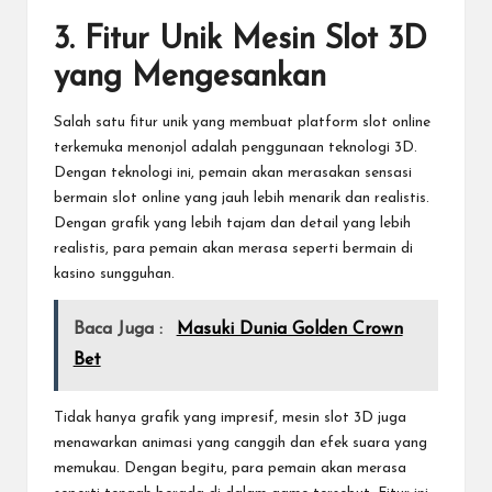
3. Fitur Unik Mesin Slot 3D
yang Mengesankan
Salah satu fitur unik yang membuat platform slot online
terkemuka menonjol adalah penggunaan teknologi 3D.
Dengan teknologi ini, pemain akan merasakan sensasi
bermain slot online yang jauh lebih menarik dan realistis.
Dengan grafik yang lebih tajam dan detail yang lebih
realistis, para pemain akan merasa seperti bermain di
kasino sungguhan.
Baca Juga :
Masuki Dunia Golden Crown
Bet
Tidak hanya grafik yang impresif, mesin slot 3D juga
menawarkan animasi yang canggih dan efek suara yang
memukau. Dengan begitu, para pemain akan merasa