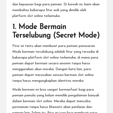
dan kepuasan bagi para pemain. Di bawah ini, kami akan
membahas beberapa fitur unik yang dimiliki oleh
platform slot online terkemuka.
1. Mode Bermain
Terselubung (Secret Mode)
Fitur ini tentu akan membuat para pemain penasaran.
Mode bermain terselubung adalah fitur yang tersedia di
beberapa platform slot online terkemuka, di mana para
pemain dapat bermain secara anonim tanpa harus
menggunakan akun mereka. Dengan kata lain, para
pemain dapat merasakan sensasi bermain slot online
tanpa harus mengungkapkan identitas mereka.
Mode bermain ini bisa sangat bermanfaat bagi para
pemain pemula yang belum memiliki pengalaman banyak
dalam bermain slot online. Mereka dapat mencoba
permainan tanpa harus khawatir akan penilaian dari
pemain lain. Selain itu, fitur ini juga bisa membuat para