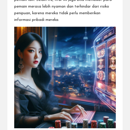
pemain merasa lebih nyaman dan terhindar dari risiko
penipuan, karena mereka tidak perlu memberikan
informasi pribadi mereka.