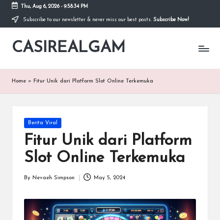
Thu, Aug 6, 2026
-
9:58:35 PM
Subscribe to our newsletter & never miss our best posts.
Subscribe Now!
Skip
to
CASIREALGAM
content
Fresh
Perspectives
Daily
Home
»
Fitur Unik dari Platform Slot Online Terkemuka
Posted
Berita Viral
in
Fitur Unik dari Platform
Slot Online Terkemuka
By
Nevaeh Simpson
May 5, 2024
Posted
by