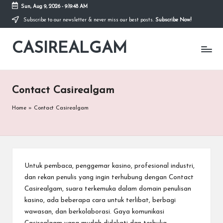
Sun, Aug 9, 2026
-
9:19:48 AM
Subscribe to our newsletter & never miss our best posts.
Subscribe Now!
Skip
to
CASIREALGAM
content
Fresh
Perspectives
Daily
Contact Casirealgam
Home
»
Contact Casirealgam
Untuk pembaca, penggemar kasino, profesional industri,
dan rekan penulis yang ingin terhubung dengan Contact
Casirealgam, suara terkemuka dalam domain penulisan
kasino, ada beberapa cara untuk terlibat, berbagi
wawasan, dan berkolaborasi. Gaya komunikasi