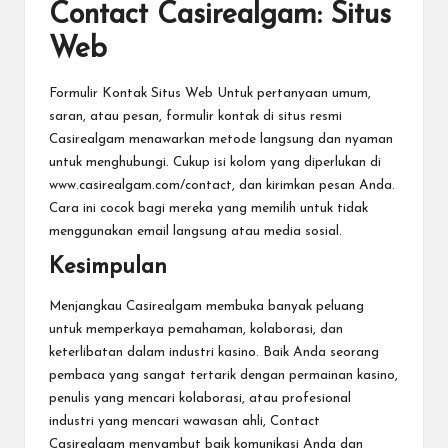
Contact Casirealgam: Situs
Web
Formulir Kontak Situs Web Untuk pertanyaan umum,
saran, atau pesan, formulir kontak di situs resmi
Casirealgam menawarkan metode langsung dan nyaman
untuk menghubungi. Cukup isi kolom yang diperlukan di
www.casirealgam.com/contact, dan kirimkan pesan Anda.
Cara ini cocok bagi mereka yang memilih untuk tidak
menggunakan email langsung atau media sosial.
Kesimpulan
Menjangkau Casirealgam membuka banyak peluang
untuk memperkaya pemahaman, kolaborasi, dan
keterlibatan dalam industri kasino. Baik Anda seorang
pembaca yang sangat tertarik dengan permainan kasino,
penulis yang mencari kolaborasi, atau profesional
industri yang mencari wawasan ahli, Contact
Casirealgam menyambut baik komunikasi Anda dan