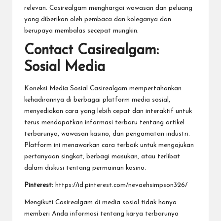
relevan. Casirealgam menghargai wawasan dan peluang
yang diberikan oleh pembaca dan koleganya dan
berupaya membalas secepat mungkin.
Contact Casirealgam:
Sosial Media
Koneksi Media Sosial Casirealgam mempertahankan
kehadirannya di berbagai platform media sosial,
menyediakan cara yang lebih cepat dan interaktif untuk
terus mendapatkan informasi terbaru tentang artikel
terbarunya, wawasan kasino, dan pengamatan industri.
Platform ini menawarkan cara terbaik untuk mengajukan
pertanyaan singkat, berbagi masukan, atau terlibat
dalam diskusi tentang permainan kasino.
Pinterest:
https://id.pinterest.com/nevaehsimpson326/
Mengikuti Casirealgam di media sosial tidak hanya
memberi Anda informasi tentang karya terbarunya