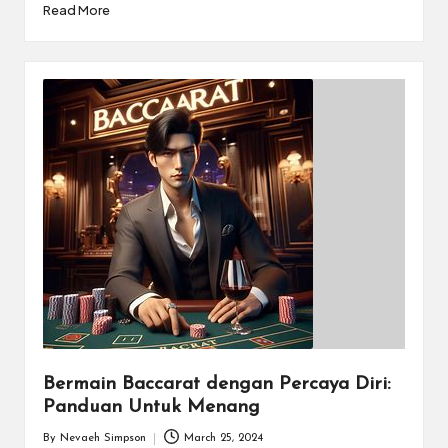
Read More
Bermain Baccarat dengan Percaya Diri:
Panduan Untuk Menang
By
Nevaeh Simpson
March 25, 2024
Posted