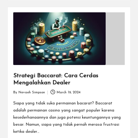
Strategi Baccarat: Cara Cerdas
Mengalahkan Dealer
By
Nevaeh Simpson
March 19, 2024
Posted
by
Siapa yang tidak suka permainan bacarat? Baccarat
adalah permainan casino yang sangat populer karena
kesederhanaannya dan juga potensi keuntungannya yang
besar. Namun, siapa yang tidak pernah merasa frustrasi
ketika dealer…