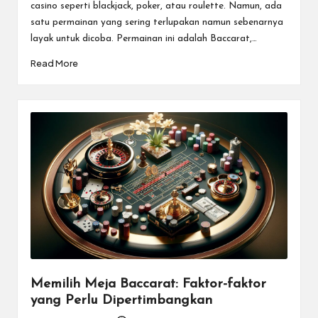
casino seperti blackjack, poker, atau roulette. Namun, ada
satu permainan yang sering terlupakan namun sebenarnya
layak untuk dicoba. Permainan ini adalah Baccarat,…
Read More
Memilih Meja Baccarat: Faktor-faktor
yang Perlu Dipertimbangkan