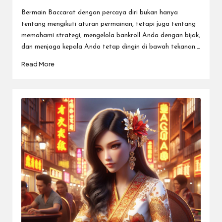
by
Bermain Baccarat dengan percaya diri bukan hanya
tentang mengikuti aturan permainan, tetapi juga tentang
memahami strategi, mengelola bankroll Anda dengan bijak,
dan menjaga kepala Anda tetap dingin di bawah tekanan.…
Read More