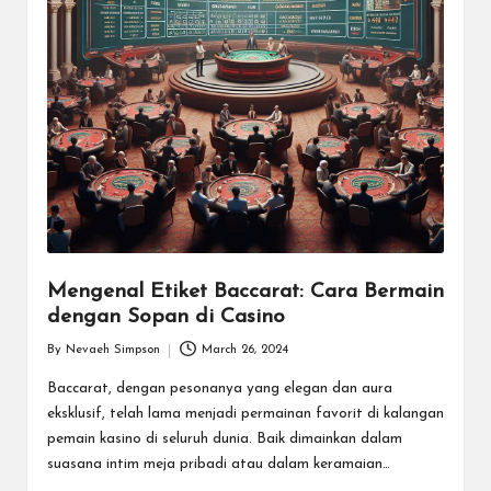
Mengenal Etiket Baccarat: Cara Bermain
dengan Sopan di Casino
By
Nevaeh Simpson
March 26, 2024
Posted
by
Baccarat, dengan pesonanya yang elegan dan aura
eksklusif, telah lama menjadi permainan favorit di kalangan
pemain kasino di seluruh dunia. Baik dimainkan dalam
suasana intim meja pribadi atau dalam keramaian…