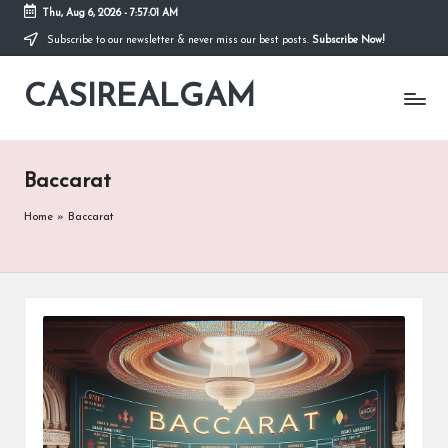
Thu, Aug 6, 2026
-
7:57:02 AM
Subscribe to our newsletter & never miss our best posts.
Subscribe Now!
Skip
to
CASIREALGAM
content
Fresh
Perspectives
Daily
Baccarat
Home
»
Baccarat