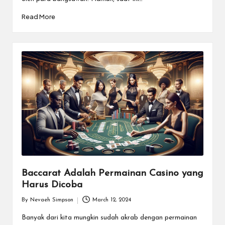
Read More
Baccarat Adalah Permainan Casino yang
Harus Dicoba
By
Nevaeh Simpson
March 12, 2024
Posted
by
Banyak dari kita mungkin sudah akrab dengan permainan