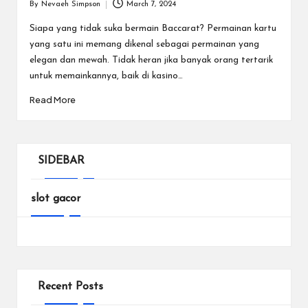
By
Nevaeh Simpson
March 7, 2024
Posted
by
Siapa yang tidak suka bermain Baccarat? Permainan kartu
yang satu ini memang dikenal sebagai permainan yang
elegan dan mewah. Tidak heran jika banyak orang tertarik
untuk memainkannya, baik di kasino…
Read More
SIDEBAR
slot gacor
Recent Posts