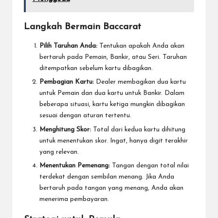
Langkah Bermain Baccarat
Pilih Taruhan Anda:
Tentukan apakah Anda akan
bertaruh pada Pemain, Bankir, atau Seri. Taruhan
ditempatkan sebelum kartu dibagikan.
Pembagian Kartu:
Dealer membagikan dua kartu
untuk Pemain dan dua kartu untuk Bankir. Dalam
beberapa situasi, kartu ketiga mungkin dibagikan
sesuai dengan aturan tertentu.
Menghitung Skor:
Total dari kedua kartu dihitung
untuk menentukan skor. Ingat, hanya digit terakhir
yang relevan.
Menentukan Pemenang:
Tangan dengan total nilai
terdekat dengan sembilan menang. Jika Anda
bertaruh pada tangan yang menang, Anda akan
menerima pembayaran.