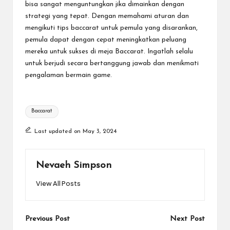
bisa sangat menguntungkan jika dimainkan dengan
strategi yang tepat. Dengan memahami aturan dan
mengikuti tips baccarat untuk pemula yang disarankan,
pemula dapat dengan cepat meningkatkan peluang
mereka untuk sukses di meja Baccarat. Ingatlah selalu
untuk berjudi secara bertanggung jawab dan menikmati
pengalaman bermain game.
Tags:
Baccarat
Last updated on May 3, 2024
Nevaeh Simpson
View All Posts
Post
Previous Post
Next Post