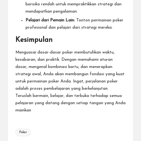
berisiko rendah untuk mempraktikkan strategi dan
mendapatkan pengalaman.
Pelajari dari Pemain Lain:
Tonton permainan poker
profesional dan pelajari dari strategi mereka.
Kesimpulan
Menguasai dasar-dasar poker membutuhkan waktu,
kesabaran, dan praktik. Dengan memahami aturan
dasar, mengenal kombinasi kartu, dan menerapkan
strategi awal, Anda akan membangun fondasi yang kuat
untuk permainan poker Anda. Ingat, perjalanan poker
adalah proses pembelajaran yang berkelanjutan.
Teruslah bermain, belajar, dan terbuka terhadap semua
pelajaran yang datang dengan setiap tangan yang Anda
mainkan
Tags:
Poker