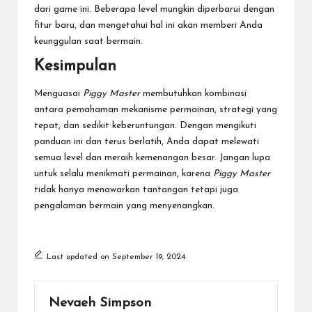
dari game ini. Beberapa level mungkin diperbarui dengan
fitur baru, dan mengetahui hal ini akan memberi Anda
keunggulan saat bermain.
Kesimpulan
Menguasai
Piggy Master
membutuhkan kombinasi
antara pemahaman mekanisme permainan, strategi yang
tepat, dan sedikit keberuntungan. Dengan mengikuti
panduan ini dan terus berlatih, Anda dapat melewati
semua level dan meraih kemenangan besar. Jangan lupa
untuk selalu menikmati permainan, karena
Piggy Master
tidak hanya menawarkan tantangan tetapi juga
pengalaman bermain yang menyenangkan.
Last updated on September 19, 2024
Nevaeh Simpson