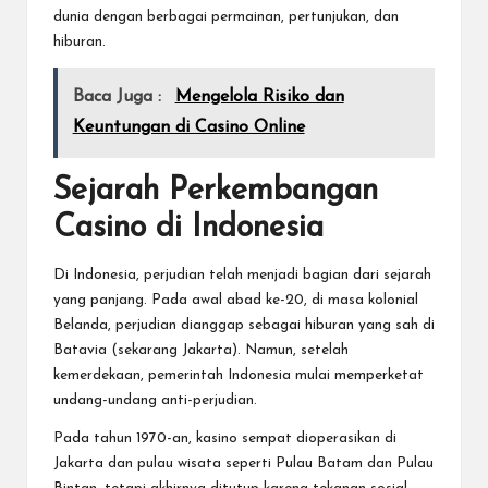
dunia dengan berbagai permainan, pertunjukan, dan
hiburan.
Baca Juga :
Mengelola Risiko dan
Keuntungan di Casino Online
Sejarah Perkembangan
Casino di Indonesia
Di Indonesia, perjudian telah menjadi bagian dari sejarah
yang panjang. Pada awal abad ke-20, di masa kolonial
Belanda, perjudian dianggap sebagai hiburan yang sah di
Batavia (sekarang Jakarta). Namun, setelah
kemerdekaan, pemerintah Indonesia mulai memperketat
undang-undang anti-perjudian.
Pada tahun 1970-an, kasino sempat dioperasikan di
Jakarta dan pulau wisata seperti Pulau Batam dan Pulau