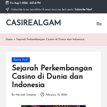
Fri, Aug 7, 2026
-
4:07:41 PM
Subscribe to our newsletter & never miss our best posts.
Subscribe Now!
Skip
to
CASIREALGAM
content
Fresh
Perspectives
Daily
Home
»
Sejarah Perkembangan Casino di Dunia dan Indonesia
Posted
Berita Viral
in
Sejarah Perkembangan
Casino di Dunia dan
Indonesia
By
Nevaeh Simpson
February 10, 2024
Posted
by