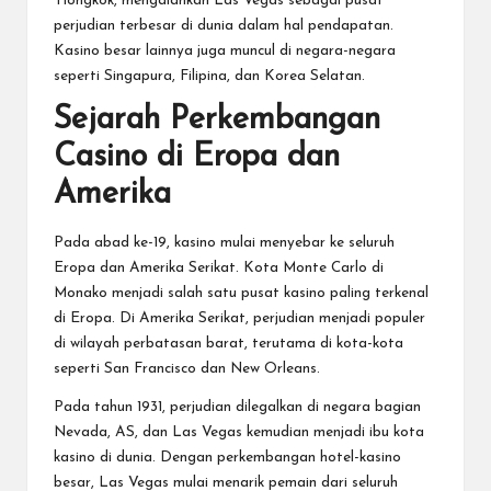
Tiongkok, mengalahkan Las Vegas sebagai pusat
perjudian terbesar di dunia dalam hal pendapatan.
Kasino besar lainnya juga muncul di negara-negara
seperti Singapura, Filipina, dan Korea Selatan.
Sejarah
Perkembangan
Casino di Eropa dan
Amerika
Pada abad ke-19, kasino mulai menyebar ke seluruh
Eropa dan Amerika Serikat. Kota Monte Carlo di
Monako menjadi salah satu pusat kasino paling terkenal
di Eropa. Di Amerika Serikat, perjudian menjadi populer
di wilayah perbatasan barat, terutama di kota-kota
seperti San Francisco dan New Orleans.
Pada tahun 1931, perjudian dilegalkan di negara bagian
Nevada, AS, dan Las Vegas kemudian menjadi ibu kota
kasino di dunia. Dengan perkembangan hotel-kasino
besar, Las Vegas mulai menarik pemain dari seluruh