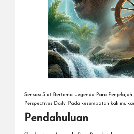
Sensasi Slot Bertema Legenda Para Penjelajah m
Perspectives Daily. Pada kesempatan kali ini,
Pendahuluan