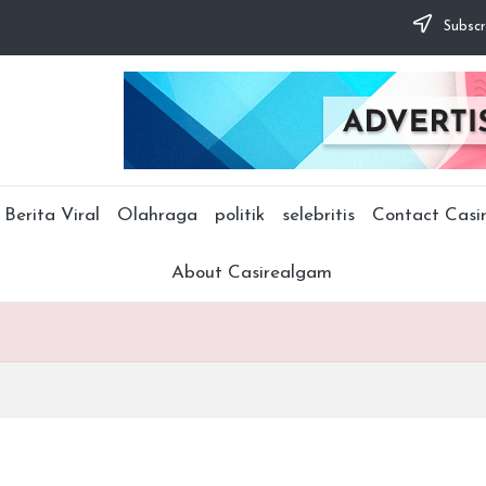
Subscr
Berita Viral
Olahraga
politik
selebritis
Contact Casi
About Casirealgam