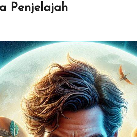
a Penjelajah