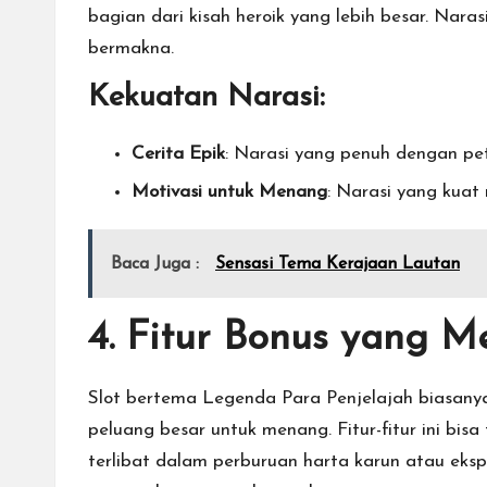
bagian dari kisah heroik yang lebih besar. Na
bermakna.
Kekuatan Narasi
:
Cerita Epik
: Narasi yang penuh dengan pe
Motivasi untuk Menang
: Narasi yang kuat
Baca Juga :
Sensasi Tema Kerajaan Lautan
4.
Fitur Bonus yang 
Slot bertema Legenda Para Penjelajah biasany
peluang besar untuk menang. Fitur-fitur ini b
terlibat dalam perburuan harta karun atau ekspl