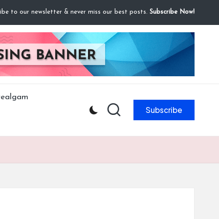
ibe to our newsletter & never miss our best posts.
Subscribe Now!
realgam
Subscribe