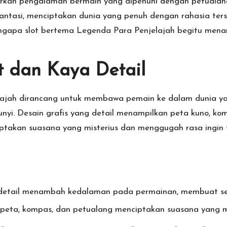
an pengalaman bermain yang dipenuhi dengan petualangan,
fantasi, menciptakan dunia yang penuh dengan rahasia te
ngapa slot bertema Legenda Para Penjelajah begitu menar
t dan Kaya Detail
lajah dirancang untuk membawa pemain ke dalam dunia ya
nyi. Desain grafis yang detail menampilkan peta kuno, ko
ptakan suasana yang misterius dan menggugah rasa ingin 
 detail menambah kedalaman pada permainan, membuat seti
ti peta, kompas, dan petualang menciptakan suasana yang 