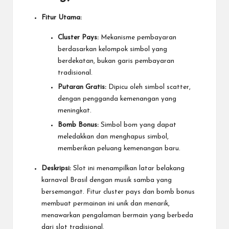
Fitur Utama:
Cluster Pays:
Mekanisme pembayaran
berdasarkan kelompok simbol yang
berdekatan, bukan garis pembayaran
tradisional.
Putaran Gratis:
Dipicu oleh simbol scatter,
dengan pengganda kemenangan yang
meningkat.
Bomb Bonus:
Simbol bom yang dapat
meledakkan dan menghapus simbol,
memberikan peluang kemenangan baru.
Deskripsi:
Slot ini menampilkan latar belakang
karnaval Brasil dengan musik samba yang
bersemangat. Fitur cluster pays dan bomb bonus
membuat permainan ini unik dan menarik,
menawarkan pengalaman bermain yang berbeda
dari slot tradisional.