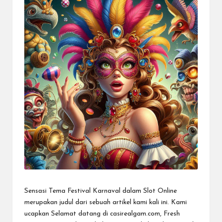
Sensasi Tema Festival Karnaval dalam Slot Online
merupakan judul dari sebuah artikel kami kali ini. Kami
ucapkan Selamat datang di casirealgam.com, Fresh