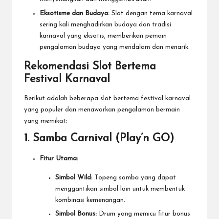
Eksotisme dan Budaya:
Slot dengan tema karnaval
sering kali menghadirkan budaya dan tradisi
karnaval yang eksotis, memberikan pemain
pengalaman budaya yang mendalam dan menarik.
Rekomendasi Slot Bertema
Festival Karnaval
Berikut adalah beberapa slot bertema festival karnaval
yang populer dan menawarkan pengalaman bermain
yang memikat:
1.
Samba Carnival (Play’n GO)
Fitur Utama:
Simbol Wild:
Topeng samba yang dapat
menggantikan simbol lain untuk membentuk
kombinasi kemenangan.
Simbol Bonus:
Drum yang memicu fitur bonus