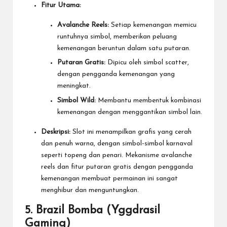
Fitur Utama:
Avalanche Reels:
Setiap kemenangan memicu
runtuhnya simbol, memberikan peluang
kemenangan beruntun dalam satu putaran.
Putaran Gratis:
Dipicu oleh simbol scatter,
dengan pengganda kemenangan yang
meningkat.
Simbol Wild:
Membantu membentuk kombinasi
kemenangan dengan menggantikan simbol lain.
Deskripsi:
Slot ini menampilkan grafis yang cerah
dan penuh warna, dengan simbol-simbol karnaval
seperti topeng dan penari. Mekanisme avalanche
reels dan fitur putaran gratis dengan pengganda
kemenangan membuat permainan ini sangat
menghibur dan menguntungkan.
5.
Brazil Bomba (Yggdrasil
Gaming)