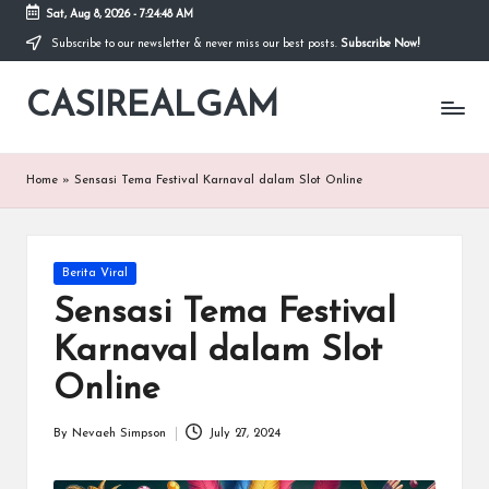
Sat, Aug 8, 2026
-
7:24:49 AM
Subscribe to our newsletter & never miss our best posts.
Subscribe Now!
Skip
to
CASIREALGAM
content
Fresh
Perspectives
Daily
Home
»
Sensasi Tema Festival Karnaval dalam Slot Online
Posted
Berita Viral
in
Sensasi Tema Festival
Karnaval dalam Slot
Online
By
Nevaeh Simpson
July 27, 2024
Posted
by