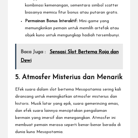
kombinasi kemenangan, sementara simbol scatter
biasanya memicu fitur bonus atau putaran gratis.
Permainan Bonus Interaktif:
Mini-game yang
memungkinkan pemain untuk memilih artefak atau
objek kuno untuk mengungkap hadiah tersembunyi.
Baca Juga :
Sensasi Slot Bertema Raja dan
Dewi
5.
Atmosfer Misterius dan Menarik
Efek suara dalam slot bertema Mesopotamia sering kali
dirancang untuk meningkatkan atmosfer misterius dan
historis. Musik latar yang epik, suara gemerincing emas,
dan efek suara lainnya menciptakan pengalaman
bermain yang imersif dan menegangkan. Atmosfer ini
membuat pemain merasa seperti benar-benar berada di
dunia kuno Mesopotamia.