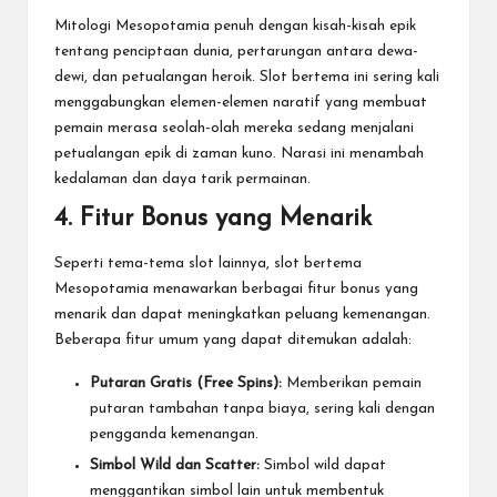
Mitologi Mesopotamia penuh dengan kisah-kisah epik
tentang penciptaan dunia, pertarungan antara dewa-
dewi, dan petualangan heroik. Slot bertema ini sering kali
menggabungkan elemen-elemen naratif yang membuat
pemain merasa seolah-olah mereka sedang menjalani
petualangan epik di zaman kuno. Narasi ini menambah
kedalaman dan daya tarik permainan.
4.
Fitur Bonus yang Menarik
Seperti tema-tema slot lainnya, slot bertema
Mesopotamia menawarkan berbagai fitur bonus yang
menarik dan dapat meningkatkan peluang kemenangan.
Beberapa fitur umum yang dapat ditemukan adalah:
Putaran Gratis (Free Spins):
Memberikan pemain
putaran tambahan tanpa biaya, sering kali dengan
pengganda kemenangan.
Simbol Wild dan Scatter:
Simbol wild dapat
menggantikan simbol lain untuk membentuk