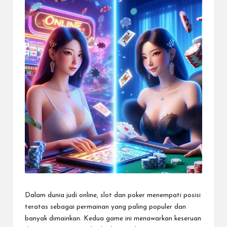
Dalam dunia judi online, slot dan poker menempati posisi
teratas sebagai permainan yang paling populer dan
banyak dimainkan. Kedua game ini menawarkan keseruan