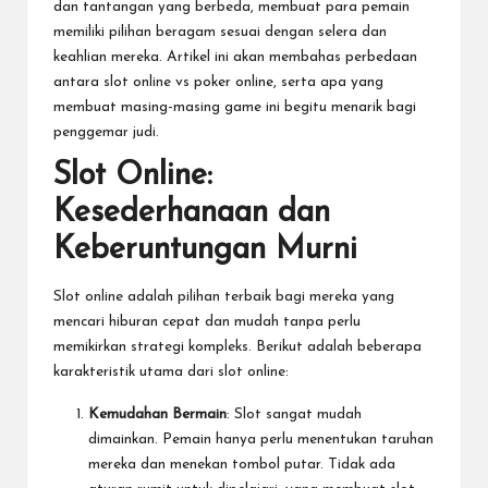
dan tantangan yang berbeda, membuat para pemain
memiliki pilihan beragam sesuai dengan selera dan
keahlian mereka. Artikel ini akan membahas perbedaan
antara
slot online
vs poker online, serta apa yang
membuat masing-masing game ini begitu menarik bagi
penggemar judi.
Slot Online:
Kesederhanaan dan
Keberuntungan Murni
Slot online adalah pilihan terbaik bagi mereka yang
mencari hiburan cepat dan mudah tanpa perlu
memikirkan strategi kompleks. Berikut adalah beberapa
karakteristik utama dari slot online:
Kemudahan Bermain
: Slot sangat mudah
dimainkan. Pemain hanya perlu menentukan taruhan
mereka dan menekan tombol putar. Tidak ada