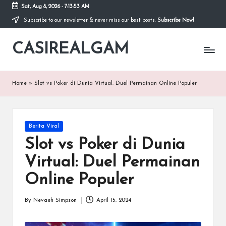
Sat, Aug 8, 2026
-
7:13:54 AM
Subscribe to our newsletter & never miss our best posts.
Subscribe Now!
Skip
to
CASIREALGAM
content
Fresh
Perspectives
Daily
Home
»
Slot vs Poker di Dunia Virtual: Duel Permainan Online Populer
Posted
Berita Viral
in
Slot vs Poker di Dunia
Virtual: Duel Permainan
Online Populer
By
Nevaeh Simpson
April 15, 2024
Posted
by