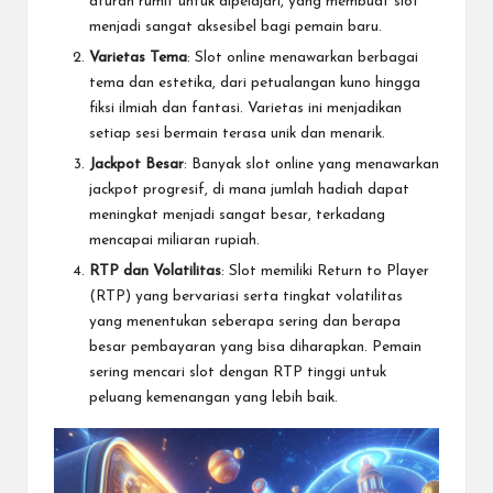
aturan rumit untuk dipelajari, yang membuat slot
menjadi sangat aksesibel bagi pemain baru.
Varietas Tema
: Slot online menawarkan berbagai
tema dan estetika, dari petualangan kuno hingga
fiksi ilmiah dan fantasi. Varietas ini menjadikan
setiap sesi bermain terasa unik dan menarik.
Jackpot Besar
: Banyak slot online yang menawarkan
jackpot progresif, di mana jumlah hadiah dapat
meningkat menjadi sangat besar, terkadang
mencapai miliaran rupiah.
RTP dan Volatilitas
: Slot memiliki Return to Player
(RTP) yang bervariasi serta tingkat volatilitas
yang menentukan seberapa sering dan berapa
besar pembayaran yang bisa diharapkan. Pemain
sering mencari slot dengan RTP tinggi untuk
peluang kemenangan yang lebih baik.