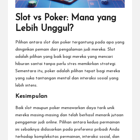
Slot vs Poker: Mana yang
Lebih Unggul?
Pilihan antara slot dan poker tergantung pada apa yang
diinginkan pemain dari pengalaman judi mereka. Slot
adalah pilihan yang baik bagi mereka yang mencari
hiburan santai tanpa perlu stres memikirkan strategi.
Sementara itu, poker adalah pilihan tepat bagi mereka
yang suka tantangan mental dan interaksi sosial yang
lebih intens.
Kesimpulan
Baik slot maupun poker menawarkan daya tarik unik
mereka masing-masing dan telah berhasil menarik jutaan
penggemar judi online. Pilihan antara kedua permainan
ini sebaiknya didasarkan pada preferensi pribadi Anda
terhadap kompleksitas permainan, interaksi sosial, dan