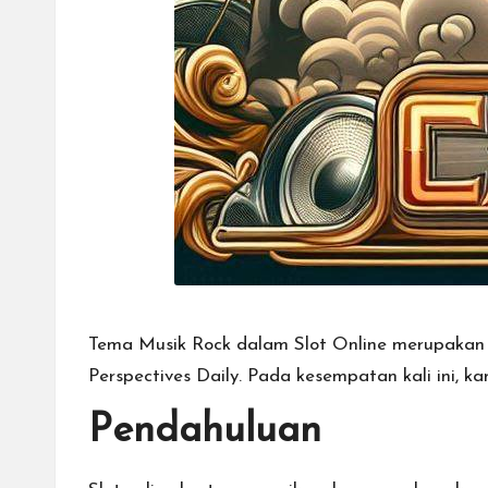
Tema Musik Rock dalam Slot Online merupakan ju
Perspectives Daily. Pada kesempatan kali ini,
Pendahuluan