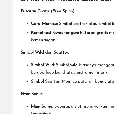
Putaran Gratis (Free Spins):
Cara Memicu:
Simbol scatter atau simbol k
Kombinasi Kemenangan:
Putaran gratis m
kemenangan.
Simbol Wild dan Scatter:
Simbol Wild:
Simbol wild biasanya menggan
berupa logo band atau instrumen musik.
Simbol Scatter:
Memicu putaran bonus atau 
Fitur Bonus:
Mini-Game:
Beberapa slot menawarkan min
tambahan.