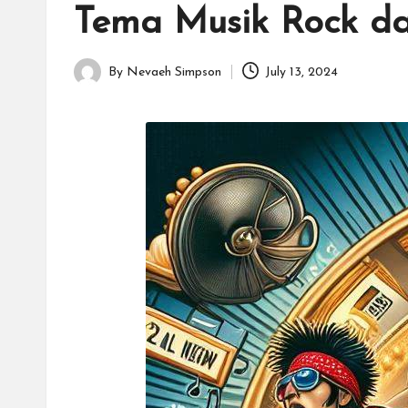
in
Tema Musik Rock da
By
Nevaeh Simpson
July 13, 2024
Posted
by