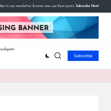
ibe to our newsletter & never miss our best posts.
Subscribe Now!
realgam
Subscribe