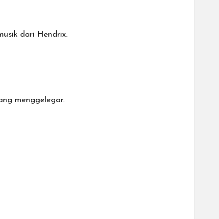
musik dari Hendrix.
yang menggelegar.