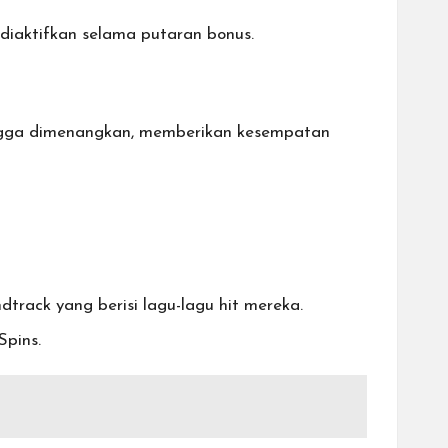
diaktifkan selama putaran bonus.
ingga dimenangkan, memberikan kesempatan
rack yang berisi lagu-lagu hit mereka.
Spins.