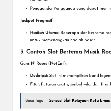
Pengganda:
Pengganda yang dapat meningka
Jackpot Progresif:
Hadiah Utama:
Beberapa slot bertema ro
untuk memenangkan hadiah besar.
3. Contoh Slot Bertema Musik Ro
Guns N’ Roses (NetEnt):
Deskripsi:
Slot ini menampilkan band legend
Fitur:
Putaran gratis, simbol wild, dan fitu
Baca Juga :
Sensasi Slot Kejayaan Kota Emas