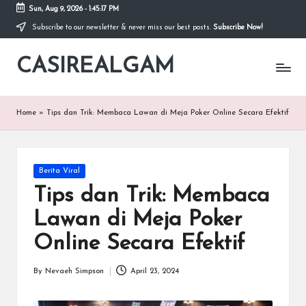
Sun, Aug 9, 2026
-
1:45:18 PM
Subscribe to our newsletter & never miss our best posts.
Subscribe Now!
Skip
to
CASIREALGAM
content
Fresh
Perspectives
Daily
Home
»
Tips dan Trik: Membaca Lawan di Meja Poker Online Secara Efektif
Posted
Berita Viral
in
Tips dan Trik: Membaca
Lawan di Meja Poker
Online Secara Efektif
By
Nevaeh Simpson
April 23, 2024
Posted
by