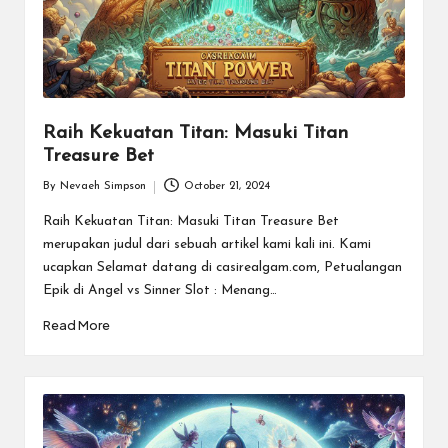
Raih Kekuatan Titan: Masuki Titan
Treasure Bet
By
Nevaeh Simpson
October 21, 2024
Posted
by
Raih Kekuatan Titan: Masuki Titan Treasure Bet
merupakan judul dari sebuah artikel kami kali ini. Kami
ucapkan Selamat datang di casirealgam.com, Petualangan
Epik di Angel vs Sinner Slot : Menang…
Read More