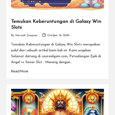
Temukan Keberuntungan di Galaxy Win
Slots
By
Nevaeh Simpson
October 19, 2024
Posted
by
Temukan Keberuntungan di Galaxy Win Slots merupakan
judul dari sebuah artikel kami kali ini. Kami ucapkan
Selamat datang di casirealgam.com, Petualangan Epik di
Angel vs Sinner Slot : Menang dengan…
Read More