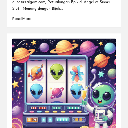
di casirealgam.com, Petualangan Epik di Angel vs Sinner
Slot : Menang dengan Bijak.…
Read More