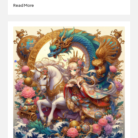
Read More